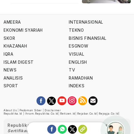
AMEERA
INTERNASIONAL
EKONOMI SYARIAH
TEKNO
SKOR
BISNIS FINANSIAL
KHAZANAH
ESGNOW
IQRA
VISUAL
ISLAM DIGEST
ENGLISH
NEWS
TV
ANALISIS
RAMADHAN
SPORT
INDEKS
About Us
|
Pedoman Siber
|
Disclaimer
Republika.id
|
Ihram.republika.co.id
|
Retizen.id
|
Rejabar.co.id
|
Rejogja.co.id
|
Republika telah diverifikasi oleh Dewan Pers
Sertifikat Nomor 1058/DP-Verifikasi/K/XII/2022