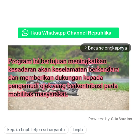
Ikuti Whatsapp Channel Republika
Baca selengkapnya
arrow_forward_ios
Powered by 
GliaStudios
kepala bnpb letjen suharyanto
bnpb
Mute