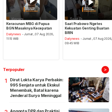
Keracunan MBG di Papua
Saat Prabowo Ngetes
BGN Masaknya Kecepatan
Kekuatan Genting Buatan
BRIN
Dailynews
- Jumat , 07 Aug 2026,
11:15 WIB
Dailynews
- Jumat , 07 Aug 2026
09:45 WIB
>
Terpopuler
Dirut Lokta Karya Perbakin:
1
995 Senjata untuk Ekskul
Menembak, Batal karena
Jenderal Suryo Meninggal
Anggota DPR dan Praktisi
2