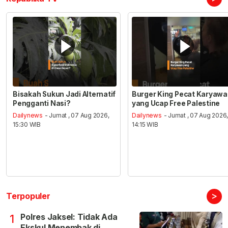
Bisakah Sukun Jadi Alternatif
Burger King Pecat Karyaw
Pengganti Nasi?
yang Ucap Free Palestine
Dailynews
- Jumat , 07 Aug 2026,
Dailynews
- Jumat , 07 Aug 2026
15:30 WIB
14:15 WIB
>
Terpopuler
Polres Jaksel: Tidak Ada
1
Ekskul Menembak di