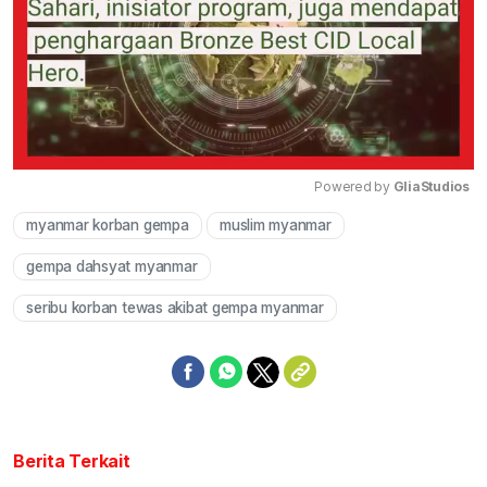
Powered by 
GliaStudios
myanmar korban gempa
muslim myanmar
Mute
gempa dahsyat myanmar
seribu korban tewas akibat gempa myanmar
Berita Terkait