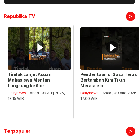
>
Republika TV
Tindak Lanjut Aduan
Penderitaan di Gaza Terus
Mahasiswa Mentan
Bertambah Kini Tikus
Langsung ke Alor
Merajalela
Dailynews
- Ahad , 09 Aug 2026,
Dailynews
- Ahad , 09 Aug 2026,
18:15 WIB
17:00 WIB
>
Terpopuler