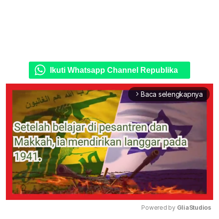
Ikuti Whatsapp Channel Republika
Baca selengkapnya
arrow_forward_ios
Powered by 
GliaStudios