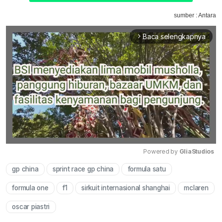
sumber : Antara
Baca selengkapnya
arrow_forward_ios
Powered by 
GliaStudios
gp china
sprint race gp china
formula satu
Mute
formula one
f1
sirkuit internasional shanghai
mclaren
oscar piastri