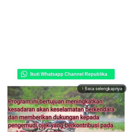
Ikuti Whatsapp Channel Republika
Baca selengkapnya
arrow_forward_ios