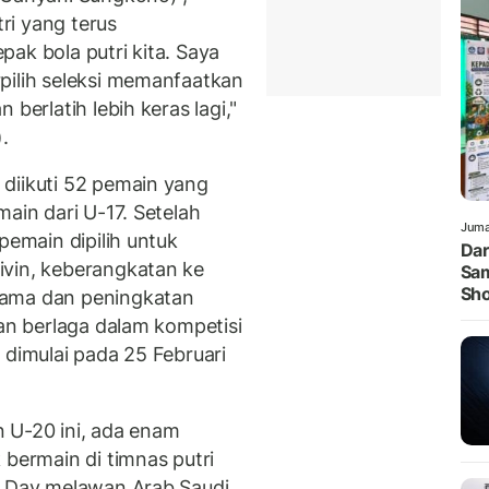
ri yang terus
ak bola putri kita. Saya
pilih seleksi memanfaatkan
berlatih lebih keras lagi,"
.
diikuti 52 pemain yang
main dari U-17. Setelah
Juma
pemain dipilih untuk
Dar
ivin, keberangkatan ke
Sam
Sh
sama dan peningkatan
kan berlaga dalam kompetisi
 dimulai pada 25 Februari
an U-20 ini, ada enam
 bermain di timnas putri
h Day melawan Arab Saudi