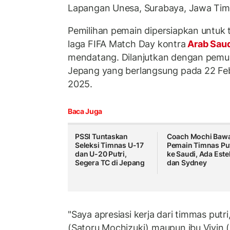
Lapangan Unesa, Surabaya, Jawa Tim
Pemilihan pemain dipersiapkan untuk
laga FIFA Match Day kontra
Arab Sau
mendatang. Dilanjutkan dengan pemusa
Jepang yang berlangsung pada 22 Feb
2025.
Baca Juga
PSSI Tuntaskan
Coach Mochi Bawa
Seleksi Timnas U-17
Pemain Timnas Put
dan U-20 Putri,
ke Saudi, Ada Este
Segera TC di Jepang
dan Sydney
"Saya apresiasi kerja dari timmas putri
(Satoru Mochizuki) maupun ibu Vivin 