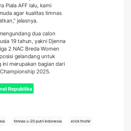
ra Piala AFF lalu, kami
uda agar kualitas timnas
atkan," jelasnya.
 mengundang dua calon
sia 19 tahun, yakni Djenna
b liga 2 NAC Breda Women
 posisi gelandang untuk
ini merupakan bagian dari
 Championship 2025.
nel Republika
sia
timnas u-20 putri indonesia
erick thohir