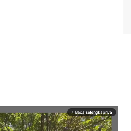
Baca selengkapnya
arrow_forward_ios