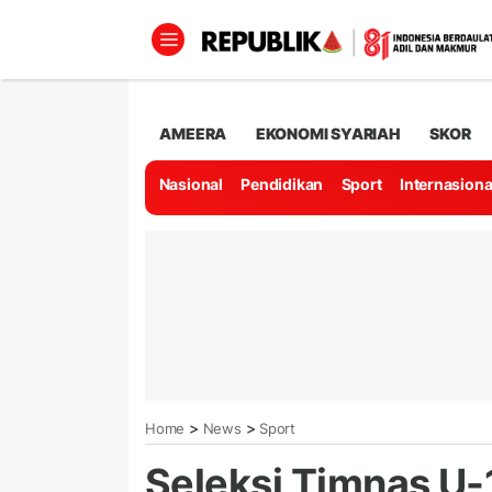
AMEERA
EKONOMI SYARIAH
SKOR
Nasional
Pendidikan
Sport
Internasiona
>
>
Home
News
Sport
Seleksi Timnas U-1