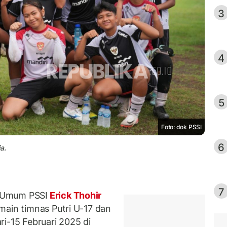
3
4
5
Foto: dok PSSI
6
a.
7
 Umum PSSI
Erick Thohir
main timnas Putri U-17 dan
i-15 Februari 2025 di