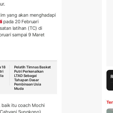
ur.
 tim yang akan menghadapi
di
pada 20 Februari
tan latihan (TC) di
ruari sampai 9 Maret
 18
Pelatih Timnas Basket
ri
Putri Perkenalkan
lla
LTAD Sebagai
Tahapan Dasar
Pembinaan Usia
Muda
Ter
, baik itu coach Mochi
(Cahyani Sungkono) ,