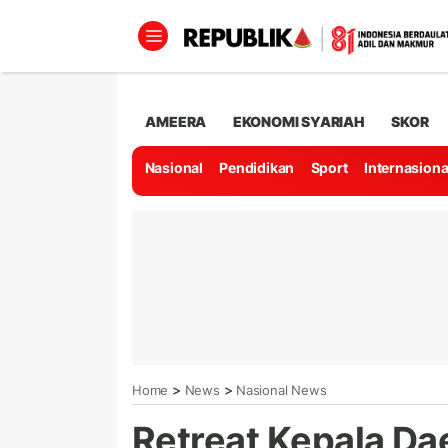
AMEERA
EKONOMI SYARIAH
SKOR
Nasional
Pendidikan
Sport
Internasiona
>
>
Home
News
Nasional News
Retreat Kepala Da