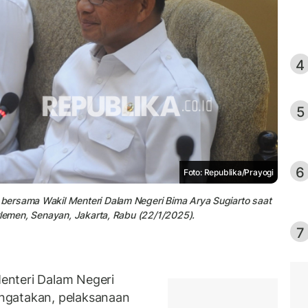
4
5
6
Foto: Republika/Prayogi
bersama Wakil Menteri Dalam Negeri Bima Arya Sugiarto saat
rlemen, Senayan, Jakarta, Rabu (22/1/2025).
7
enteri Dalam Negeri
ngatakan, pelaksanaan