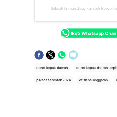
Sebuah kiriman dibagikan oleh Republika
Ikuti Whatsapp Chan
retret kepala daerah
retret kepala daerah terpil
pilkada serentak 2024
efisiensi anggaran