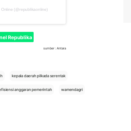
 Online (@republikaonline)
nel Republika
sumber : Antara
ih
kepala daerah pilkada serentak
efisiensi anggaran pemerintah
wamendagri