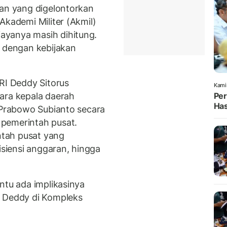
ran yang digelontorkan
Akademi Militer (Akmil)
ayanya masih dihitung.
i dengan kebijakan
RI Deddy Sitorus
Kami
ara kepala daerah
Per
Has
n Prabowo Subianto secara
pemerintah pusat.
tah pusat yang
isiensi anggaran, hingga
ntu ada implikasinya
h Deddy di Kompleks