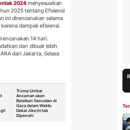
entak 2024
menyesuaikan
ahun 2025 tentang Efisiensi
 ini direncanakan selama
 karena dampak efisiensi.
irencanakan 14 hari.
adatkan dan dibuat lebih
TARA dari Jakarta, Selasa
Trump Umbar
t
Ancaman akan
Batalkan Gencatan di
Gaza dalam Waktu
Ter
gli
Dekat Jika Ini tak
Dipenuhi