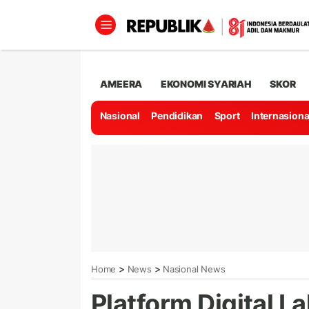
AMEERA
EKONOMI SYARIAH
SKOR
Nasional
Pendidikan
Sport
Internasiona
>
>
Home
News
Nasional News
Platform Digital L