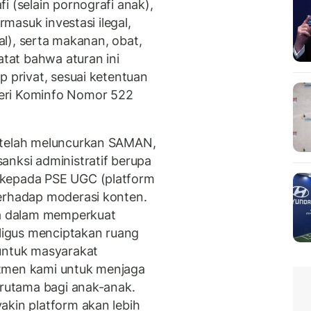
i (selain pornografi anak),
rmasuk investasi ilegal,
gal), serta makanan, obat,
atat bahwa aturan ini
p privat, sesuai ketentuan
eri Kominfo Nomor 522
 telah meluncurkan SAMAN,
nksi administratif berupa
 kepada PSE UGC (platform
terhadap moderasi konten.
ya dalam memperkuat
igus menciptakan ruang
 untuk masyarakat
itmen kami untuk menjaga
erutama bagi anak-anak.
akin platform akan lebih