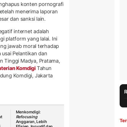
enghapus konten pornografi
etelah menerima laporan
sar dan sanksi lain.
gatif internet adalah
i platform yang lalai. Ini
gung jawab moral terhadap
usai Pelantikan dan
n Tinggi Madya, Pratama,
terian Komdigi
Tahun
dung Komdigi, Jakarta
Menkomdigi:
at
Refocusing
Ter
Anggaran, Lebih
i
Efisien, Inovatif dan