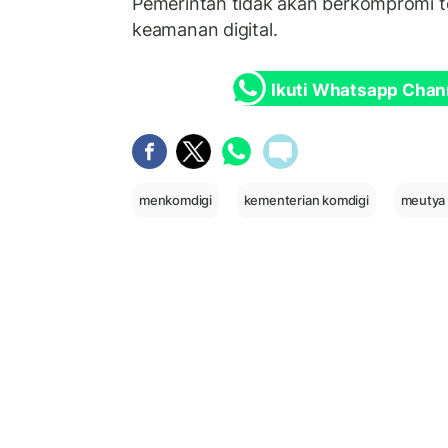
Pemerintah tidak akan berkompromi 
keamanan digital.
Ikuti Whatsapp Chan
menkomdigi
kementerian komdigi
meutya 