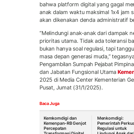
bahwa platform digital yang gagal m
anak dalam waktu maksimal 1x4 jam s
akan dikenakan denda administratif be
“Melindungi anak-anak dari dampak ne
prioritas utama. Tidak ada toleransi bag
bukan hanya soal regulasi, tapi tang
masa depan generasi muda,” tegasnya 
Pengambilan Sumpah Pejabat Pimpina
dan Jabatan Fungsional Utama
Kemen
2025 di Media Center Kementerian Ge
Pusat, Jumat (31/1/2025).
Baca Juga
Kemkomdigi dan
Menkomdigi:
Kemenpan-RB Genjot
Pemerintah Perku
Percepatan
Regulasi untuk
Transformasi Digital
Lindungi Anak dar