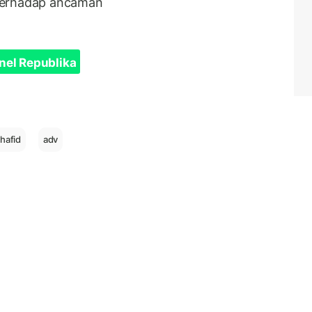
terhadap ancaman
nel Republika
hafid
adv