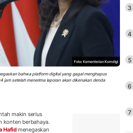
3
4
5
Foto: Kementerian Komdigi
enegaskan bahwa platform digital yang gagal menghapus
x4 jam setelah menerima laporan akan dikenakan denda
6
7
tah makin serius
an konten berbahaya.
 Hafid
menegaskan