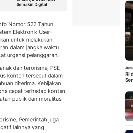
Semakin Digital
info Nomor 522 Tahun
stem Elektronik User-
bkan untuk melakukan
ran dalam jangka waktu
kat urgensi pelanggaran.
 anak dan terorisme, PSE
Juma
RI 
pus konten tersebut dalam
Ser
huan diterima. Kebijakan
pons cepat terhadap konten
an publik dan moralitas
rorisme, Pemerintah juga
atif lainnya yang