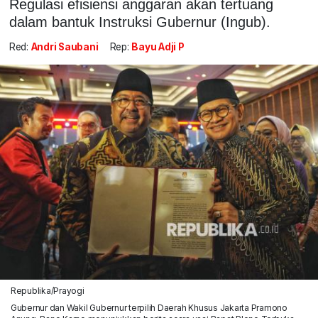
Regulasi efisiensi anggaran akan tertuang
dalam bantuk Instruksi Gubernur (Ingub).
Red:
Andri Saubani
Rep:
Bayu Adji P
Republika/Prayogi
Gubernur dan Wakil Gubernur terpilih Daerah Khusus Jakarta Pramono