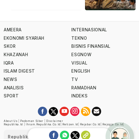
AMEERA
INTERNASIONAL
EKONOMI SYARIAH
TEKNO
SKOR
BISNIS FINANSIAL
KHAZANAH
ESGNOW
IQRA
VISUAL
ISLAM DIGEST
ENGLISH
NEWS
TV
ANALISIS
RAMADHAN
SPORT
INDEKS
About Us
|
Pedoman Siber
|
Disclaimer
Republika.id
|
Ihram.republika.co.id
|
Retizen.id
|
Rejabar.co.id
|
Rejogja.co.id
|
Republika telah diverifikasi oleh Dewan Pers