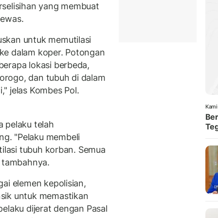
rselisihan yang membuat
tewas.
skan untuk memutilasi
ke dalam koper. Potongan
erapa lokasi berbeda,
onorogo, dan tubuh di dalam
" jelas Kombes Pol.
Kami
Ber
 pelaku telah
Teg
g. "Pelaku membeli
tilasi tubuh korban. Semua
" tambahnya.
ai elemen kepolisian,
nsik untuk memastikan
elaku dijerat dengan Pasal