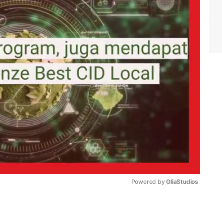
Powered by 
GliaStudios
Mute