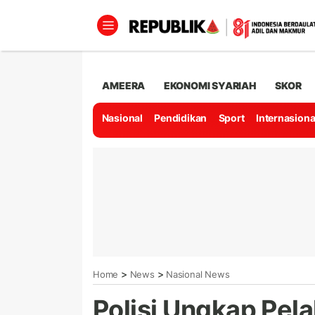
AMEERA
EKONOMI SYARIAH
SKOR
Nasional
Pendidikan
Sport
Internasiona
>
>
Home
News
Nasional News
Polisi Ungkap Pela