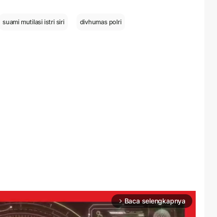
suami mutilasi istri siri
divhumas polri
Baca selengkapnya
arrow_forward_ios