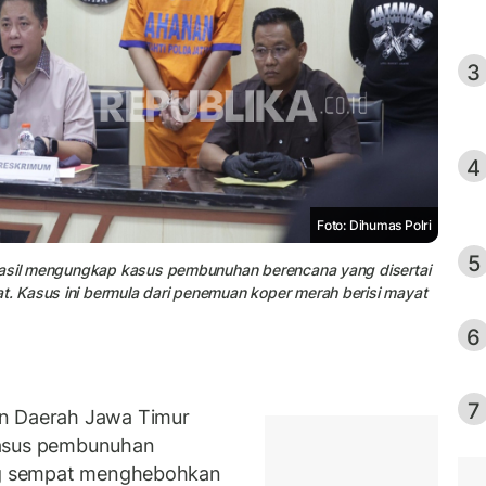
3
4
Foto: Dihumas Polri
5
rhasil mengungkap kasus pembunuhan berencana yang disertai
. Kasus ini bermula dari penemuan koper merah berisi mayat
6
7
an Daerah Jawa Timur
kasus pembunuhan
ang sempat menghebohkan