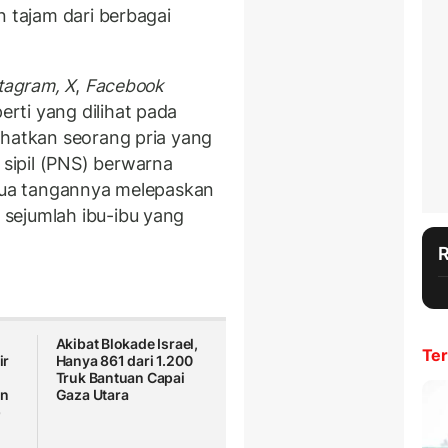
n tajam dari berbagai
tagram, X
,
Facebook
rti yang dilihat pada
ihatkan seorang pria yang
sipil (PNS) berwarna
edua tangannya melepaskan
sejumlah ibu-ibu yang
Akibat Blokade Israel,
Ter
ir
Hanya 861 dari 1.200
Truk Bantuan Capai
an
Gaza Utara
p