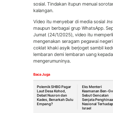
sosial. Tindakan itupun menuai sorota
kalangan.
Video itu menyebar di media sosial
Ins
maupun berbagai grup WhatsApp. Sepe
Jumat (24/1/2025), video itu memperl
mengenakan seragam pegawai negeri 
coklat khaki asyik berjoget sambil k
lembaran demi lembaran uang kepada 
mengerumuninya.
Baca Juga
Polemik SHBG Pagar
Eks Menteri
Laut Desa Kohod,
Keamanan Ben-Gv
Debat Nusron dan
Sebut Gencatan
Kades, Benarkah Dulu
Senjata Penghina
Empang?
Nasional Terhada
Israel