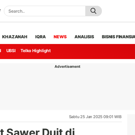
KHAZANAH
IQRA
NEWS
ANALISIS
BISNIS FINANSI
l
UBSI
Telko Highlight
Advertisement
Sabtu 25 Jan 2025 09:01 WIB
 Sawer Duit di