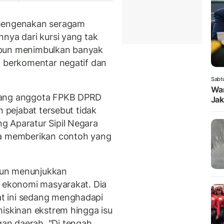
 mengenakan seragam
nya dari kursi yang tak
itupun menimbulkan banyak
g berkomentar negatif dan
Sabt
Wam
rang anggota FPKB DPRD
Jak
n pejabat tersebut tidak
g Aparatur Sipil Negara
ya memberikan contoh yang
pun menunjukkan
l ekonomi masyarakat. Dia
t ini sedang menghadapi
miskinan ekstrem hingga isu
an daerah. "Di tengah