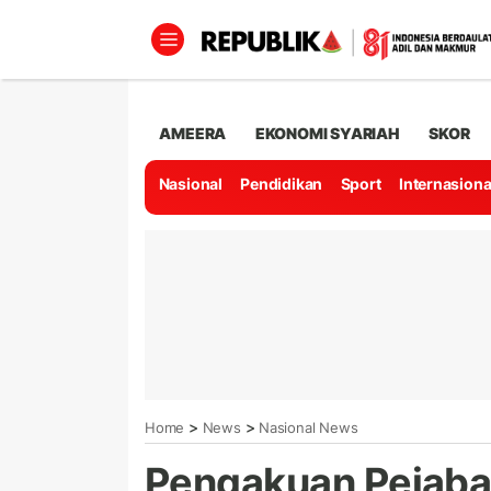
AMEERA
EKONOMI SYARIAH
SKOR
Nasional
Pendidikan
Sport
Internasiona
>
>
Home
News
Nasional News
Pengakuan Pejabat