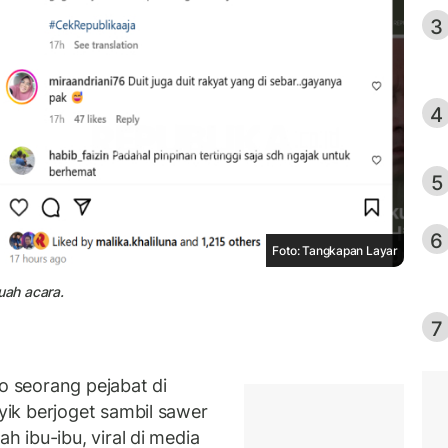
3
4
5
6
Foto: Tangkapan Layar
uah acara.
7
 seorang pejabat di
ik berjoget sambil sawer
 ibu-ibu, viral di media