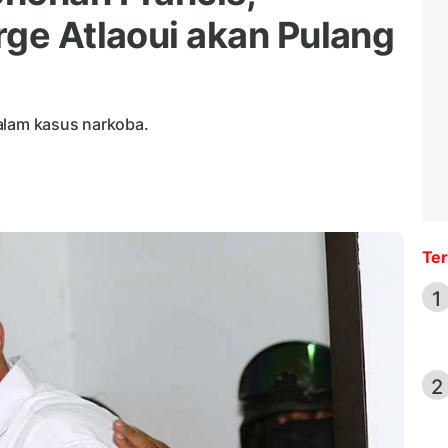
rge Atlaoui akan Pulang
alam kasus narkoba.
Ter
1
2