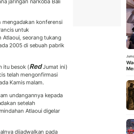
ana jaringan narkoba Bali
an mengadakan konferensi
rancis untuk
Atlaoui, seorang tukang
pada 2005 di sebuah pabrik
Juma
Wa
Red
 itu besok (
Jumat ini)
Men
cis telah mengonfirmasi
ada Kamis malam.
alam undangannya kepada
adakan setelah
indahan Atlaoui digelar
alnya dijadwalkan pada