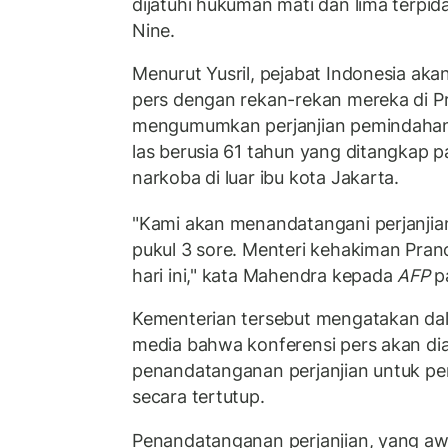
dijatuhi hukuman mati dan lima terpid
Nine.
Menurut Yusril, pejabat Indonesia ak
pers dengan rekan-rekan mereka di P
mengumumkan perjanjian pemindahan 
las berusia 61 tahun yang ditangkap 
narkoba di luar ibu kota Jakarta.
"Kami akan menandatangani perjanjian
pukul 3 sore. Menteri kehakiman Pran
hari ini," kata Mahendra kepada
AFP
p
Kementerian tersebut mengatakan d
media bahwa konferensi pers akan di
penandatanganan perjanjian untuk pem
secara tertutup.
Penandatanganan perjanjian, yang aw