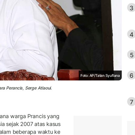
3
4
5
6
Foto: AP/Tatan Syuflana
a Perancis, Serge Atlaoui.
7
ana warga Prancis yang
sia sejak 2007 atas kasus
dalam beberapa waktu ke