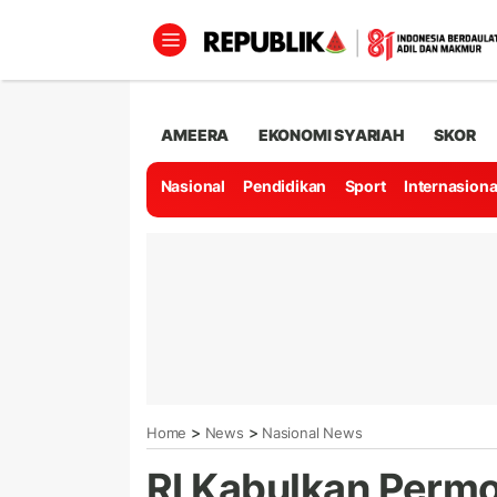
AMEERA
EKONOMI SYARIAH
SKOR
Nasional
Pendidikan
Sport
Internasiona
>
>
Home
News
Nasional News
RI Kabulkan Permo