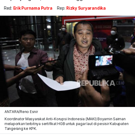
Red:
Erik Purnama Putra
Rep:
Rizky Suryarandika
ANTARA/Reno Esnir
Koordinator Masyarakat Anti-Korupsi Indonesia (MAKI) Boyamin Saiman
melaporkan terbitnya sertifikat HGB untuk pagar laut di pesisir Kabupaten
Tangerang ke KPK.