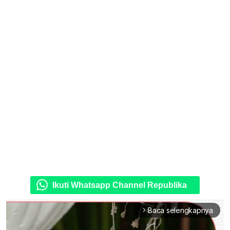
Ikuti Whatsapp Channel Republika
Baca selengkapnya
arrow_forward_ios