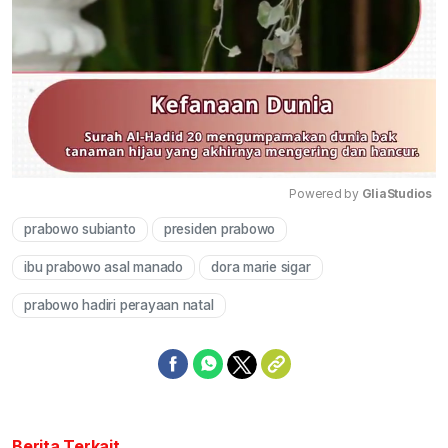
Powered by 
GliaStudios
prabowo subianto
presiden prabowo
Mute
ibu prabowo asal manado
dora marie sigar
prabowo hadiri perayaan natal
Berita Terkait