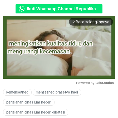
Ikuti Whatsapp Channel Republika
Baca selengkapnya
arrow_forward_ios
Powered by 
GliaStudios
kemensetneg
mensesneg prasetyo hadi
Mute
perjalanan dinas luar negeri
perjalanan dinas luar negeri dibatasi