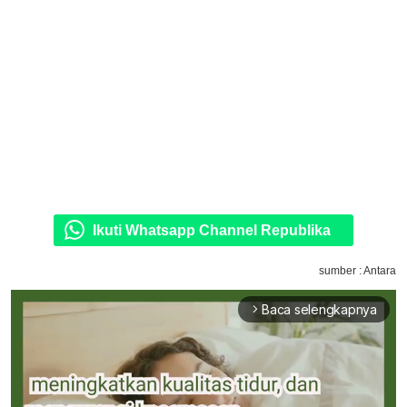
Ikuti Whatsapp Channel Republika
sumber : Antara
Baca selengkapnya
arrow_forward_ios