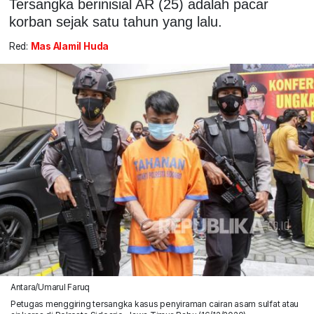
Tersangka berinisial AR (25) adalah pacar
korban sejak satu tahun yang lalu.
Red:
Mas Alamil Huda
Antara/Umarul Faruq
Petugas menggiring tersangka kasus penyiraman cairan asam sulfat atau