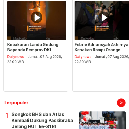
Kebakaran Landa Gedung
Febrie Adriansyah Akhirnya
Bapenda Pemprov DKI
Kenakan Rompi Orange
Dailynews
- Jumat , 07 Aug 2026,
Dailynews
- Jumat , 07 Aug 2026
23:00 WIB
22:30 WIB
>
Terpopuler
Songkok BHS dan Atlas
1
Kembali Dukung Paskibraka
Jelang HUT ke-81 RI