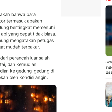
akan bahwa para
ktor termasuk apakah
edung bertingkat memenuhi
api yang cepat tidak biasa.
eung mengatakan petugas
at mudah terbakar.
dari perancah luar salah
Sabt
tai, dan kemudian
Ind
dian ke gedung-gedung di
Usa
an oleh kondisi angin.