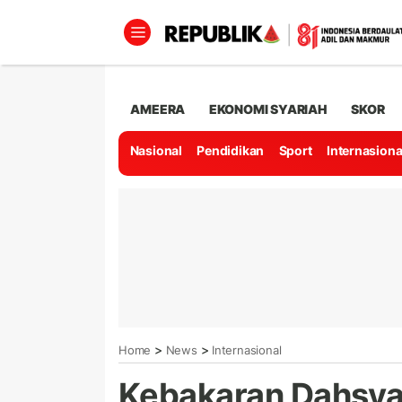
AMEERA
EKONOMI SYARIAH
SKOR
Nasional
Pendidikan
Sport
Internasiona
>
>
Home
News
Internasional
Kebakaran Dahsya