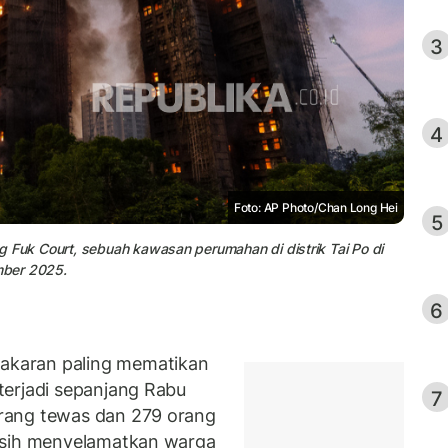
3
4
Foto: AP Photo/Chan Long Hei
5
 Fuk Court, sebuah kawasan perumahan di distrik Tai Po di
mber 2025.
6
karan paling mematikan
terjadi sepanjang Rabu
7
rang tewas dan 279 orang
asih menyelamatkan warga