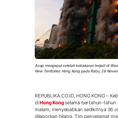
Asap mengepul setelah kebakaran terjadi di Wang
New Territories Hong Kong pada Rabu, 26 Nove
REPUBLIKA.CO.ID,
HONG KONG – Keba
di
Hong Kong
selama bertahun-tahun 
malam, menyebabkan sedikitnya 36 o
dilaporkan hilang. Tim penyelamat m