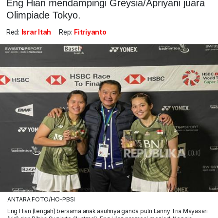
Eng Hian mendampingi Greysia/Apriyani juara
Olimpiade Tokyo.
Red:
Israr Itah
Rep:
Fitriyanto
ANTARA FOTO/HO-PBSI
Eng Hian (tengah) bersama anak asuhnya ganda putri Lanny Tria Mayasari