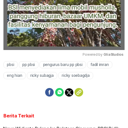
Powered by 
GliaStudios
pbsi
pp pbsi
pengurus baru pp pbsi
fadil imran
Mute
eng hian
ricky subagja
ricky soebagdja
Berita Terkait