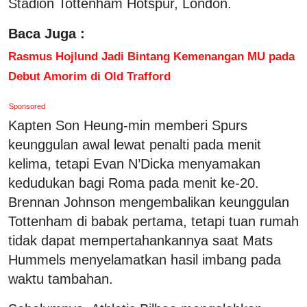
Stadion Tottenham Hotspur, London.
Baca Juga :
Rasmus Hojlund Jadi Bintang Kemenangan MU pada
Debut Amorim di Old Trafford
Sponsored
Kapten Son Heung-min memberi Spurs
keunggulan awal lewat penalti pada menit
kelima, tetapi Evan N’Dicka menyamakan
kedudukan bagi Roma pada menit ke-20.
Brennan Johnson mengembalikan keunggulan
Tottenham di babak pertama, tetapi tuan rumah
tidak dapat mempertahankannya saat Mats
Hummels menyelamatkan hasil imbang pada
waktu tambahan.