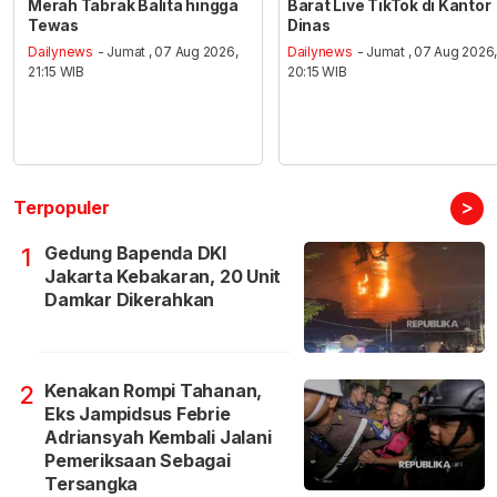
Merah Tabrak Balita hingga
Barat Live TikTok di Kantor
Tewas
Dinas
Dailynews
- Jumat , 07 Aug 2026,
Dailynews
- Jumat , 07 Aug 2026
21:15 WIB
20:15 WIB
>
Terpopuler
Gedung Bapenda DKI
1
Jakarta Kebakaran, 20 Unit
Damkar Dikerahkan
Kenakan Rompi Tahanan,
2
Eks Jampidsus Febrie
Adriansyah Kembali Jalani
Pemeriksaan Sebagai
Tersangka