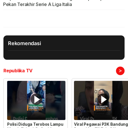
Pekan Terakhir Serie A Liga Italia
Rekomendasi
>
Republika TV
Polisi Diduga Terobos Lampu
Viral Pegawai P3K Bandung