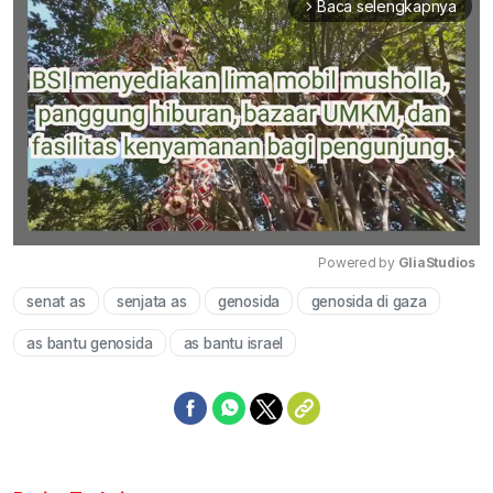
Baca selengkapnya
arrow_forward_ios
Powered by 
GliaStudios
senat as
senjata as
genosida
genosida di gaza
Mute
as bantu genosida
as bantu israel