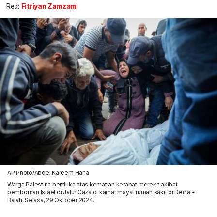
Red:
Fitriyan Zamzami
AP Photo/Abdel Kareem Hana
Warga Palestina berduka atas kematian kerabat mereka akibat
pemboman Israel di Jalur Gaza di kamar mayat rumah sakit di Deir al-
Balah, Selasa, 29 Oktober 2024.