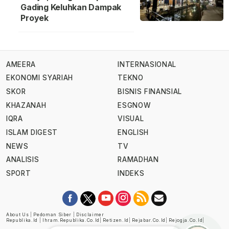
Gading Keluhkan Dampak
Proyek
AMEERA
INTERNASIONAL
EKONOMI SYARIAH
TEKNO
SKOR
BISNIS FINANSIAL
KHAZANAH
ESGNOW
IQRA
VISUAL
ISLAM DIGEST
ENGLISH
NEWS
TV
ANALISIS
RAMADHAN
SPORT
INDEKS
About Us
|
Pedoman Siber
|
Disclaimer
Republika.id
|
Ihram.republika.co.id
|
Retizen.id
|
Rejabar.co.id
|
Rejogja.co.id
|