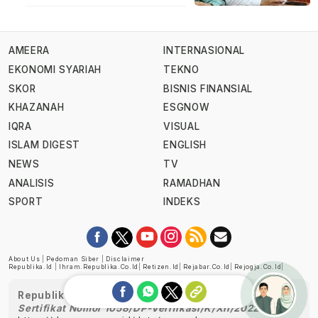
AMEERA
INTERNASIONAL
EKONOMI SYARIAH
TEKNO
SKOR
BISNIS FINANSIAL
KHAZANAH
ESGNOW
IQRA
VISUAL
ISLAM DIGEST
ENGLISH
NEWS
TV
ANALISIS
RAMADHAN
SPORT
INDEKS
About Us
|
Pedoman Siber
|
Disclaimer
Republika.id
|
Ihram.republika.co.id
|
Retizen.id
|
Rejabar.co.id
|
Rejogja.co.id
|
Republika telah diverifikasi oleh Dewan Pers
Sertifikat Nomor 1058/DP-Verifikasi/K/XII/2022