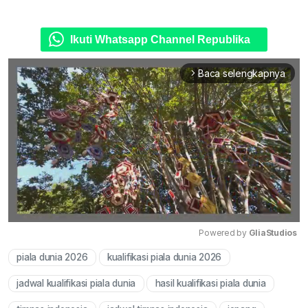
Ikuti Whatsapp Channel Republika
Baca selengkapnya
arrow_forward_ios
Powered by 
GliaStudios
piala dunia 2026
kualifikasi piala dunia 2026
Mute
jadwal kualifikasi piala dunia
hasil kualifikasi piala dunia