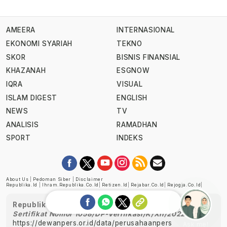
AMEERA
INTERNASIONAL
EKONOMI SYARIAH
TEKNO
SKOR
BISNIS FINANSIAL
KHAZANAH
ESGNOW
IQRA
VISUAL
ISLAM DIGEST
ENGLISH
NEWS
TV
ANALISIS
RAMADHAN
SPORT
INDEKS
About Us
|
Pedoman Siber
|
Disclaimer
Republika.id
|
Ihram.republika.co.id
|
Retizen.id
|
Rejabar.co.id
|
Rejogja.co.id
|
Republika telah diverifikasi oleh Dewan Pers
Sertifikat Nomor 1058/DP-Verifikasi/K/XII/2022
https://dewanpers.or.id/data/perusahaanpers
Ask me!