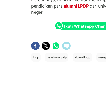
pendidikan para
alumni LPDP
dari uni
negeri.
Ikuti Whatsapp Chan
lpdp
beasiswa lpdp
alumni lpdp
menga