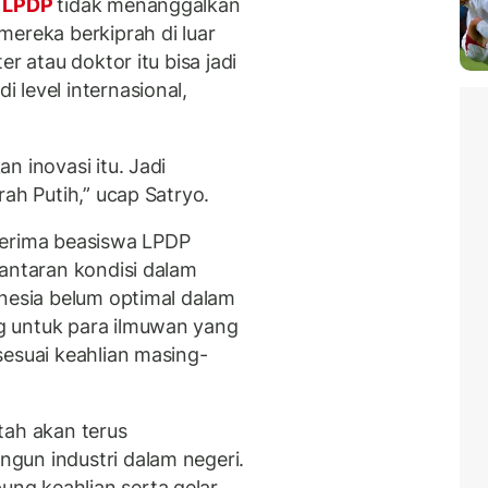
 LPDP
tidak menanggalkan
mereka berkiprah di luar
r atau doktor itu bisa jadi
 level internasional,
n inovasi itu. Jadi
rah Putih,” ucap Satryo.
nerima beasiswa LPDP
lantaran kondisi dalam
onesia belum optimal dalam
g untuk para ilmuwan yang
sesuai keahlian masing-
tah akan terus
gun industri dalam negeri.
ng keahlian serta gelar