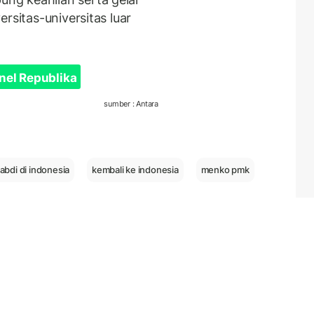
versitas-universitas luar
nel Republika
sumber : Antara
bdi di indonesia
kembali ke indonesia
menko pmk