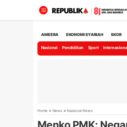
AMEERA
EKONOMI SYARIAH
SKOR
Nasional
Pendidikan
Sport
Internasiona
>
>
Home
News
Nasional News
Menko PMK: Negar