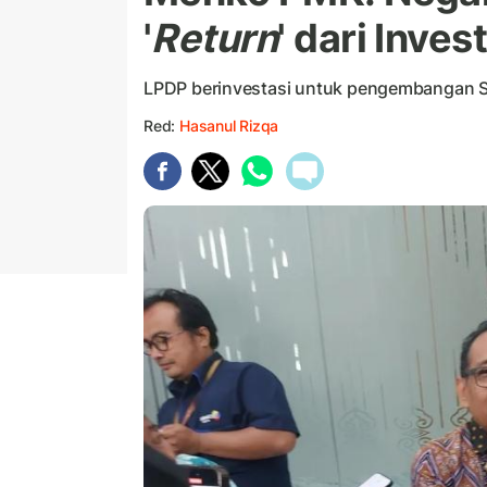
'
Return
' dari Inve
LPDP berinvestasi untuk pengembangan S
Red:
Hasanul Rizqa