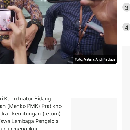
3
4
Foto: Antara/Andi Firdaus
i Koordinator Bidang
an (Menko PMK) Pratikno
kan keuntungan (return)
siswa Lembaga Pengelola
n, ia mengakui,