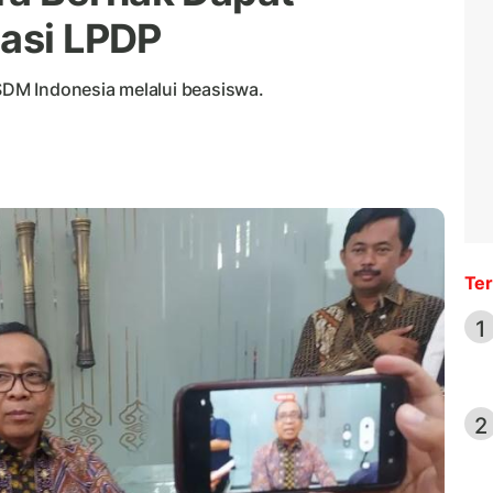
stasi LPDP
DM Indonesia melalui beasiswa.
Ter
1
2