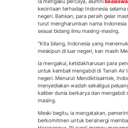
Ia mengaku percaya, alumni
beasiswa
kecintaan terhadap Indonesia selama 
negeri. Bahkan, para peraih gelar maste
turut mengharumkan nama Indonesia di
sesuai bidang ilmu masing-masing.
"Kita bilang, Indonesia yang menemuka
meskipun di luar negeri, kan masih Me
Ia mengakui, ketidakharusan para pe
untuk kembali mengabdi di Tanah Air 
negeri. Menurut Mendiktisaintek, Ind
menyediakan wadah sekaligus peluan
kaliber dunia berkarya dan mengabdi 
masing.
Meski begitu, ia mengatakan, pemerin
berkomitmen untuk bersinergi memban
Harapannya, RI nanti mampu menampu