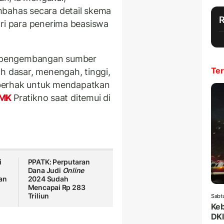
mbahas secara detail skema
ari para penerima beasiswa
uk pengembangan sumber
Ter
h dasar, menengah, tinggi,
a berhak untuk mendapatkan
PMK
Pratikno saat ditemui di
i
PPATK: Perputaran
Dana Judi
Online
an
2024 Sudah
Mencapai Rp 283
Triliun
Sabt
Keb
DKI