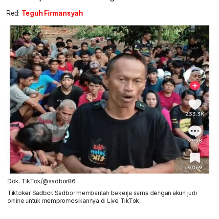
Red:
Teguh Firmansyah
Dok. TikTok/@sadbor86
Tiktoker Sadbor. Sadbor membantah bekerja sama dengan akun judi
online untuk mempromosikannya di Live TikTok.