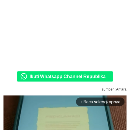
Ikuti Whatsapp Channel Republika
sumber : Antara
Baca selengkapnya
arrow_forward_ios