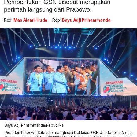
Pembentukan GSN disebut merupakan
perintah langsung dari Prabowo.
Red:
Mas Alamil Huda
Rep:
Bayu Adji Prihammanda
Bayu Adji Prihammanda/Republika
Presiden Prabowo Subianto menghadiri Deklarasi GSN di Indonesia Arena,