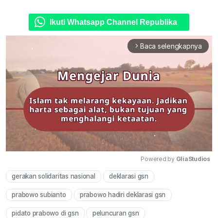
Ikuti Whatsapp Channel Republika
Baca selengkapnya
arrow_forward_ios
Powered by 
GliaStudios
gerakan solidaritas nasional
deklarasi gsn
Mute
prabowo subianto
prabowo hadiri deklarasi gsn
pidato prabowo di gsn
peluncuran gsn