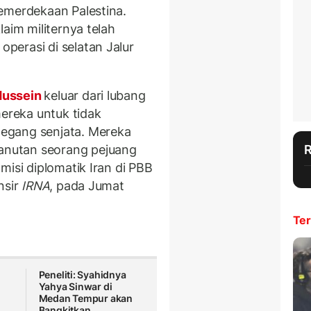
emerdekaan Palestina.
aim militernya telah
erasi di selatan Jalur
ussein
keluar dari lubang
reka untuk tidak
egang senjata. Mereka
nutan seorang pejuang
misi diplomatik Iran di PBB
nsir
IRNA
, pada Jumat
Ter
Peneliti: Syahidnya
Yahya Sinwar di
Medan Tempur akan
Bangkitkan