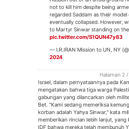
not to kill him despite being ar
regarded Saddam as their model 
eventually collapsed. However, 
to Martyr Sinwar standing on th
pic.twitter.com/S1QUN47y83
— I.R.IRAN Mission to UN, NY (
2024
Halaman 2 /
Israel, dalam pernyataannya pada Kam
mengatakan bahwa tiga warga Palesti
gabungan yang dilancarkan oleh milit
Bet. "Kami sedang memeriksa kemung
korban adalah Yahya Sinwar," kata mili
memberikan rincian lebih lanjut, yang
IDF bahwa mereka telah membunuh Y