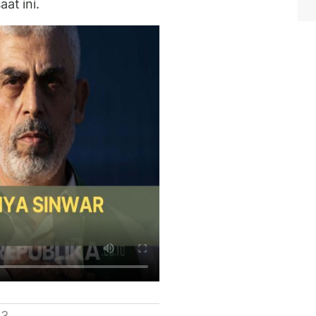
at ini.
 3