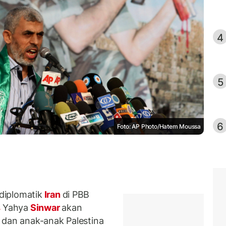
4
5
6
Foto: AP Photo/Hatem Moussa
diplomatik
Iran
di PBB
s
Yahya
Sinwar
akan
 dan anak-anak Palestina