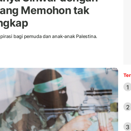
yang Memohon tak
angkap
spirasi bagi pemuda dan anak-anak Palestina.
Ter
1
2
3