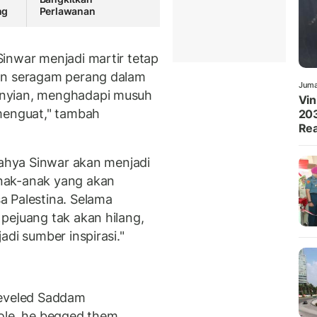
ng
Perlawanan
inwar menjadi martir tetap
an seragam perang dalam
Juma
unyian, menghadapi musuh
Vin
 menguat," tambah
203
Rea
Yahya Sinwar akan menjadi
nak-anak yang akan
a Palestina. Selama
pejuang tak akan hilang,
adi sumber inspirasi."
heveled Saddam
ole, he begged them