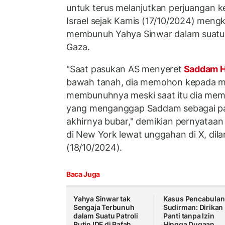
untuk terus melanjutkan perjuangan k
Israel sejak Kamis (17/10/2024) mengkl
membunuh Yahya Sinwar dalam suatu op
Gaza.
"Saat pasukan AS menyeret
Saddam H
bawah tanah, dia memohon kepada me
membunuhnya meski saat itu dia mem
yang menganggap Saddam sebagai pa
akhirnya bubar," demikian pernyataan 
di New York lewat unggahan di X, dila
(18/10/2024).
Baca Juga
Yahya Sinwar tak
Kasus Pencabulan
Sengaja Terbunuh
Sudirman: Dirikan
dalam Suatu Patroli
Panti tanpa Izin
Rutin IDF di Rafah
Hingga Dugaan