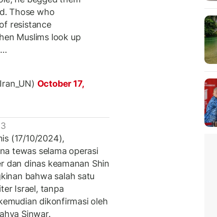
med. Those who
of resistance
when Muslims look up
e…
@Iran_UN)
October 17,
 3
is (17/10/2024),
na tewas selama operasi
er dan dinas keamanan Shin
kinan bahwa salah satu
ter Israel, tanpa
 kemudian dikonfirmasi oleh
ahya Sinwar.