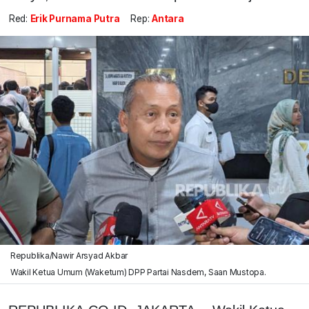
Red:
Erik Purnama Putra
Rep:
Antara
Republika/Nawir Arsyad Akbar
Wakil Ketua Umum (Waketum) DPP Partai Nasdem, Saan Mustopa.