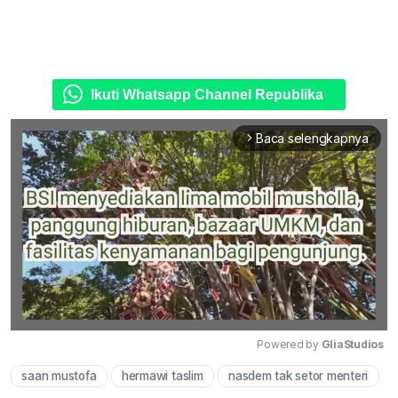
Ikuti Whatsapp Channel Republika
Baca selengkapnya
arrow_forward_ios
Powered by 
GliaStudios
saan mustofa
hermawi taslim
nasdem tak setor menteri
Mute