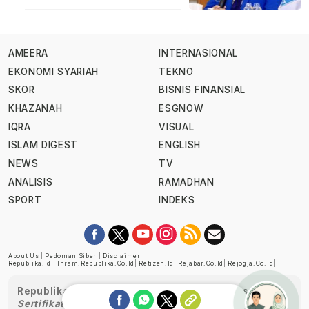
AMEERA
INTERNASIONAL
EKONOMI SYARIAH
TEKNO
SKOR
BISNIS FINANSIAL
KHAZANAH
ESGNOW
IQRA
VISUAL
ISLAM DIGEST
ENGLISH
NEWS
TV
ANALISIS
RAMADHAN
SPORT
INDEKS
About Us
|
Pedoman Siber
|
Disclaimer
Republika.id
|
Ihram.republika.co.id
|
Retizen.id
|
Rejabar.co.id
|
Rejogja.co.id
|
Republika telah diverifikasi oleh Dewan Pers
Sertifikat Nomor 1058/DP-Verifikasi/K/XII/2022