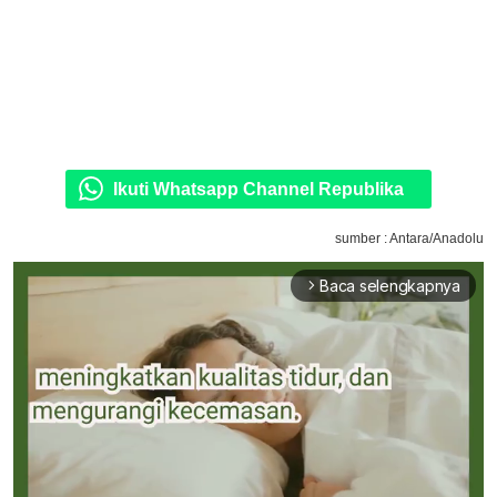
Ikuti Whatsapp Channel Republika
sumber : Antara/Anadolu
Baca selengkapnya
arrow_forward_ios