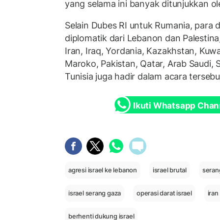
yang selama ini banyak ditunjukkan o
Selain Dubes RI untuk Rumania, para 
diplomatik dari Lebanon dan Palestina, 
Iran, Iraq, Yordania, Kazakhstan, Kuwai
Maroko, Pakistan, Qatar, Arab Saudi, S
Tunisia juga hadir dalam acara tersebu
Ikuti Whatsapp Chan
agresi israel ke lebanon
israel brutal
seran
israel serang gaza
operasi darat israel
iran
berhenti dukung israel