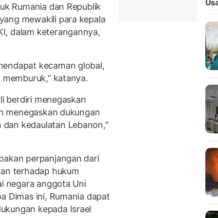
Usa
ntuk Rumania dan Republik
yang mewakili para kepala
I, dalam keterangannya,
mendapat kecaman global,
in memburuk,” katanya.
ali berdiri menegaskan
 dan menegaskan dukungan
 dan kedaulatan Lebanon,"
upakan perpanjangan dari
aran terhadap hukum
ai negara anggota Uni
pa Dimas ini, Rumania dapat
ukungan kepada Israel