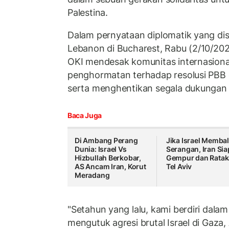
Palestina.
Dalam pernyataan diplomatik yang di
Lebanon di Bucharest, Rabu (2/10/202
OKI mendesak komunitas internasion
penghormatan terhadap resolusi PBB 
serta menghentikan segala dukungan t
Baca Juga
Di Ambang Perang
Jika Israel Memba
Dunia: Israel Vs
Serangan, Iran Sia
Hizbullah Berkobar,
Gempur dan Rata
AS Ancam Iran, Korut
Tel Aviv
Meradang
"Setahun yang lalu, kami berdiri dalam
mengutuk agresi brutal Israel di Gaza,