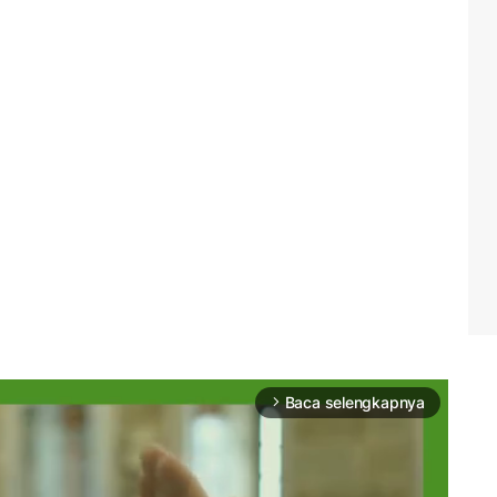
Baca selengkapnya
arrow_forward_ios