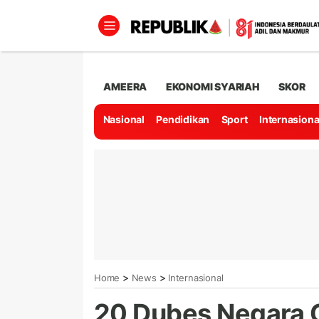
AMEERA
EKONOMI SYARIAH
SKOR
Nasional
Pendidikan
Sport
Internasiona
>
>
Home
News
Internasional
20 Dubes Negara 