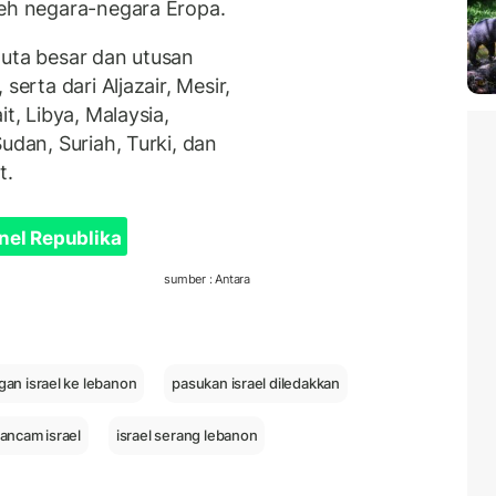
leh negara-negara Eropa.
duta besar dan utusan
serta dari Aljazair, Mesir,
t, Libya, Malaysia,
udan, Suriah, Turki, dan
t.
nel Republika
sumber : Antara
gan israel ke lebanon
pasukan israel diledakkan
 ancam israel
israel serang lebanon