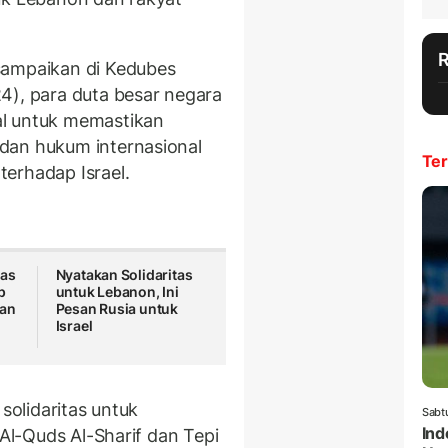
sampaikan di Kedubes
4), para duta besar negara
al untuk memastikan
dan hukum internasional
Ter
erhadap Israel.
las
Nyatakan Solidaritas
p
untuk Lebanon, Ini
kan
Pesan Rusia untuk
Israel
 solidaritas untuk
Sabt
Ind
 Al-Quds Al-Sharif dan Tepi