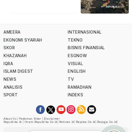
AMEERA
INTERNASIONAL
EKONOMI SYARIAH
TEKNO
SKOR
BISNIS FINANSIAL
KHAZANAH
ESGNOW
IQRA
VISUAL
ISLAM DIGEST
ENGLISH
NEWS
TV
ANALISIS
RAMADHAN
SPORT
INDEKS
About Us
|
Pedoman Siber
|
Disclaimer
Republika.id
|
Ihram.republika.co.id
|
Retizen.id
|
Rejabar.co.id
|
Rejogja.co.id
|