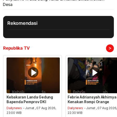
Desa
Rekomendasi
>
Republika TV
Kebakaran Landa Gedung
Febrie Adriansyah Akhirnya
Bapenda Pemprov DKI
Kenakan Rompi Orange
Dailynews
- Jumat , 07 Aug 2026,
Dailynews
- Jumat , 07 Aug 2026
23:00 WIB
22:30 WIB