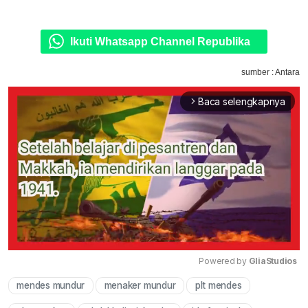
Ikuti Whatsapp Channel Republika
sumber : Antara
Baca selengkapnya
arrow_forward_ios
Powered by 
GliaStudios
mendes mundur
menaker mundur
plt mendes
Mute