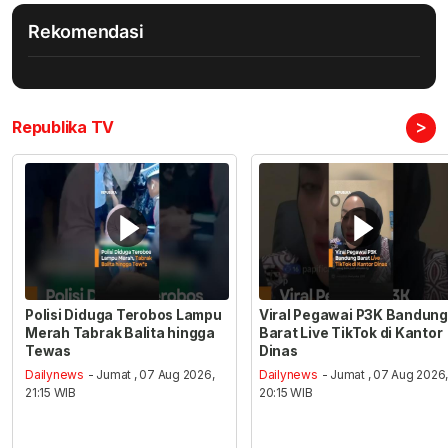
Rekomendasi
>
Republika TV
Polisi Diduga Terobos Lampu
Viral Pegawai P3K Bandung
Merah Tabrak Balita hingga
Barat Live TikTok di Kantor
Tewas
Dinas
Dailynews
- Jumat , 07 Aug 2026,
Dailynews
- Jumat , 07 Aug 2026
21:15 WIB
20:15 WIB