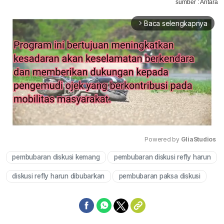
sumber : Antara
Baca selengkapnya
arrow_forward_ios
Powered by 
GliaStudios
pembubaran diskusi kemang
pembubaran diskusi refly harun
Mute
diskusi refly harun dibubarkan
pembubaran paksa diskusi