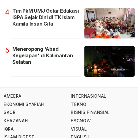
Tim PkM UMJ Gelar Edukasi
4
ISPA Sejak Dini di TK Islam
Kamila Insan Cita
Meneropong 'Abad
5
Kegelapan' di Kalimantan
Selatan
AMEERA
INTERNASIONAL
EKONOMI SYARIAH
TEKNO
SKOR
BISNIS FINANSIAL
KHAZANAH
ESGNOW
IQRA
VISUAL
ISLAM DIGEST
ENGLISH