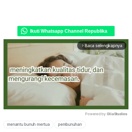
Ikuti Whatsapp Channel Republika
Baca selengkapnya
arrow_forward_ios
Powered by 
GliaStudios
menantu bunuh mertua
pembunuhan
Mute