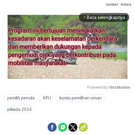
sumber : Antara
Baca selengkapnya
arrow_forward_ios
Powered by 
GliaStudios
pemilih pemula
KPU
komisi pemilihan umum
Mute
pilkada 2024