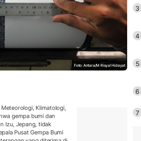
3
4
5
Foto: Antara/M Risyal Hidayat
6
eteorologi, Klimatologi,
7
ahwa gempa bumi dan
 Izu, Jepang, tidak
Kepala Pusat Gempa Bumi
erangan yang diterima di