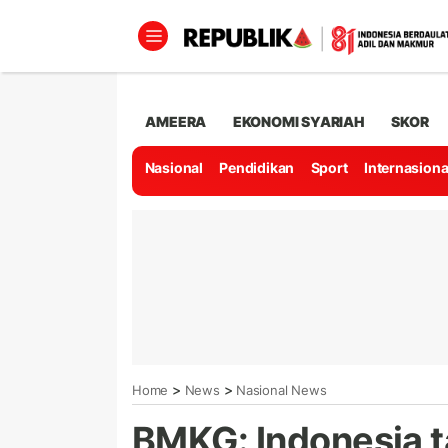
AMEERA
EKONOMI SYARIAH
SKOR
Nasional
Pendidikan
Sport
Internasiona
>
>
Home
News
Nasional News
BMKG: Indonesia 