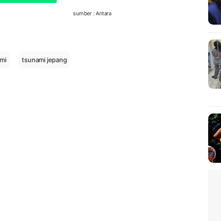
sumber : Antara
mi
tsunami jepang