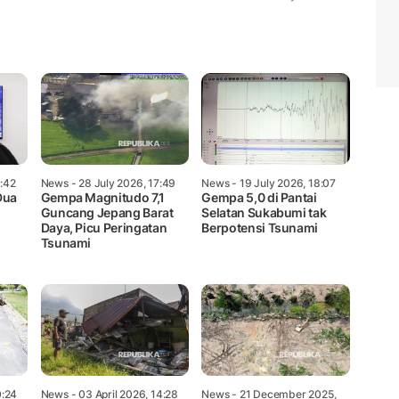
Mute
5:42
News
- 28 July 2026, 17:49
News
- 19 July 2026, 18:07
Dua
Gempa Magnitudo 7,1
Gempa 5,0 di Pantai
Guncang Jepang Barat
Selatan Sukabumi tak
Daya, Picu Peringatan
Berpotensi Tsunami
Tsunami
0:24
News
- 03 April 2026, 14:28
News
- 21 December 2025,