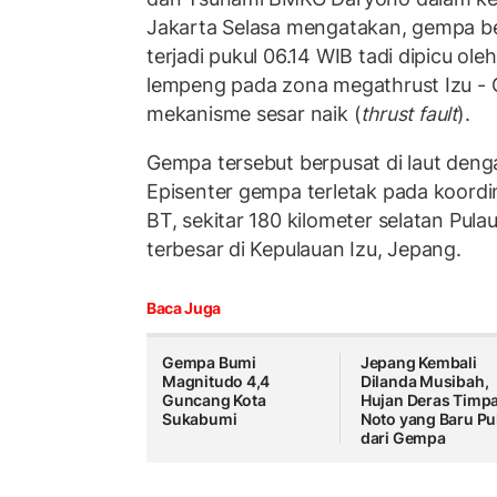
Jakarta Selasa mengatakan, gempa b
terjadi pukul 06.14 WIB tadi dipicu ole
lempeng pada zona megathrust Izu -
mekanisme sesar naik (
thrust fault
).
Gempa tersebut berpusat di laut deng
Episenter gempa terletak pada koordi
BT, sekitar 180 kilometer selatan Pulau
terbesar di Kepulauan Izu, Jepang.
Baca Juga
Gempa Bumi
Jepang Kembali
Magnitudo 4,4
Dilanda Musibah,
Guncang Kota
Hujan Deras Timp
Sukabumi
Noto yang Baru Pu
dari Gempa