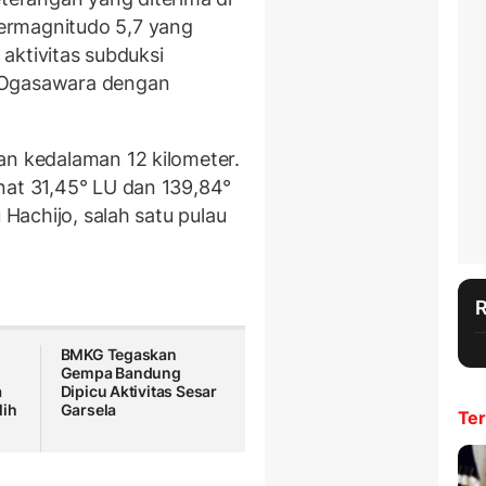
ermagnitudo 5,7 yang
h aktivitas subduksi
 Ogasawara dengan
an kedalaman 12 kilometer.
nat 31,45° LU dan 139,84°
 Hachijo, salah satu pulau
BMKG Tegaskan
Gempa Bandung
a
Dipicu Aktivitas Sesar
lih
Garsela
Ter