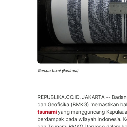
Gempa bumi (ilustrasi)
REPUBLIKA.CO.ID, JAKARTA -- Badan M
dan Geofisika (BMKG) memastikan b
tsunami
yang mengguncang Kepulauan
berdampak pada wilayah Indonesia. 
dan Tsunami BMKG Daryono dalam ket