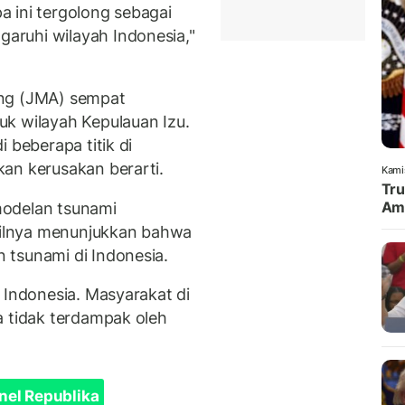
 ini tergolong sebagai
ruhi wilayah Indonesia,"
ang (JMA) sempat
k wilayah Kepulauan Izu.
 beberapa titik di
an kerusakan berarti.
Kami
Tru
Amu
modelan tsunami
ilnya menunjukkan bahwa
 tsunami di Indonesia.
 Indonesia. Masyarakat di
a tidak terdampak oleh
nel Republika