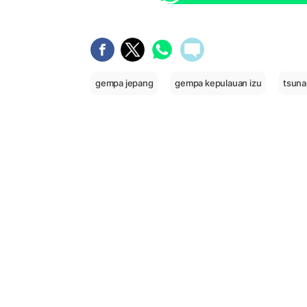
gempa jepang
gempa kepulauan izu
tsuna