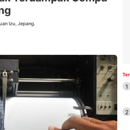
ng
an Izu, Jepang.
Ter
1
2