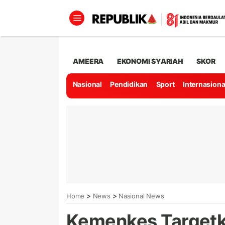
AMEERA
EKONOMI SYARIAH
SKOR
Nasional
Pendidikan
Sport
Internasiona
>
>
Home
News
Nasional News
Kemenkes Target