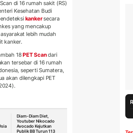
can di 16 rumah sakit (RS)
enteri Kesehatan Budi
endeteksi
kanker
secara
menkes yang mencakup
 masyarakat lebih mudah
t kanker.
ambah 18
PET Scan
dari
 akan tersebar di 16 rumah
ndonesia, seperti Sumatera,
ua akan dilengkapi PET
/2024).
Diam-Diam Diet,
Youtuber Nikocado
Usia
Avocado Kejutkan
Publik BB Turun 113
Ter