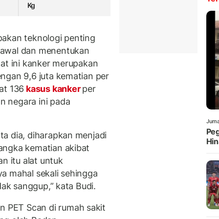
Kg
pakan teknologi penting
 awal dan menentukan
aat ini kanker merupakan
ngan 9,6 juta kematian per
at 136
kasus kanker
per
 negara ini pada
Juma
Peg
a dia, diharapkan menjadi
Hin
angka kematian akibat
n itu alat untuk
a mahal sekali sehingga
dak sanggup,” kata Budi.
 PET Scan di rumah sakit