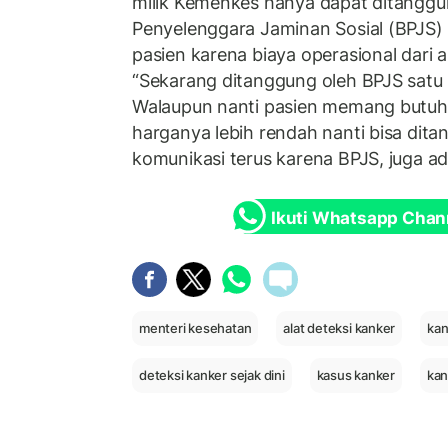
milik Kemenkes hanya dapat ditanggu
Penyelenggara Jaminan Sosial (BPJS) 
pasien karena biaya operasional dari a
“Sekarang ditanggung oleh BPJS satu 
Walaupun nanti pasien memang butuhny
harganya lebih rendah nanti bisa dita
komunikasi terus karena BPJS, juga ad
Ikuti Whatsapp Chan
menteri kesehatan
alat deteksi kanker
kan
deteksi kanker sejak dini
kasus kanker
kan