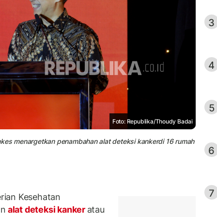
3
4
5
Foto: Republika/Thoudy Badai
enkes menargetkan penambahan alat deteksi kankerdi 16 rumah
6
7
rian Kesehatan
an
alat deteksi kanker
atau