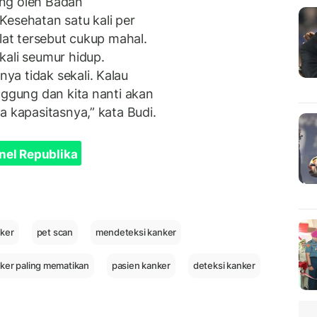
ng oleh Badan
Kesehatan satu kali per
lat tersebut cukup mahal.
kali seumur hidup.
a tidak sekali. Kalau
nggung dan kita nanti akan
a kapasitasnya,” kata Budi.
nel Republika
ker
pet scan
mendeteksi kanker
ker paling mematikan
pasien kanker
deteksi kanker