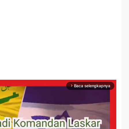
Baca selengkapnya
arrow_forward_ios