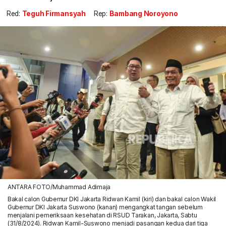
Red:
Teguh Firmansyah
Rep:
Bambang Noroyono
ANTARA FOTO/Muhammad Adimaja
Bakal calon Gubernur DKI Jakarta Ridwan Kamil (kiri) dan bakal calon Wakil
Gubernur DKI Jakarta Suswono (kanan) mengangkat tangan sebelum
menjalani pemeriksaan kesehatan di RSUD Tarakan, Jakarta, Sabtu
(31/8/2024). Ridwan Kamil-Suswono menjadi pasangan kedua dari tiga