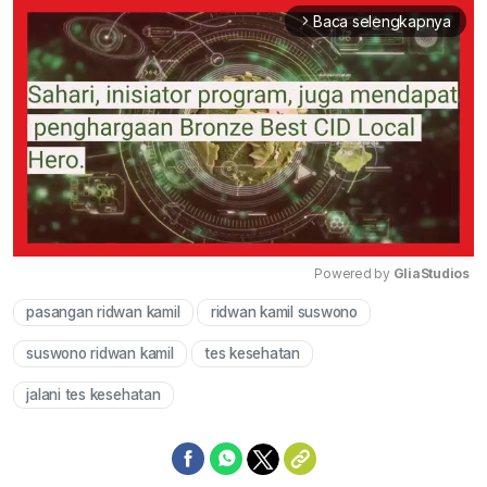
Baca selengkapnya
arrow_forward_ios
Powered by 
GliaStudios
pasangan ridwan kamil
ridwan kamil suswono
Mute
suswono ridwan kamil
tes kesehatan
jalani tes kesehatan