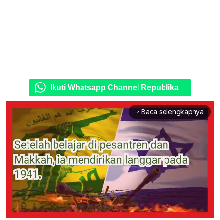
Ikuti Whatsapp Channel Republika
Baca selengkapnya
arrow_forward_ios