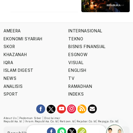
AMEERA
INTERNASIONAL
EKONOMI SYARIAH
TEKNO
SKOR
BISNIS FINANSIAL
KHAZANAH
ESGNOW
IQRA
VISUAL
ISLAM DIGEST
ENGLISH
NEWS
TV
ANALISIS
RAMADHAN
SPORT
INDEKS
About Us
|
Pedoman Siber
|
Disclaimer
Republika.id
|
Ihram.republika.co.id
|
Retizen.id
|
Rejabar.co.id
|
Rejogja.co.id
|