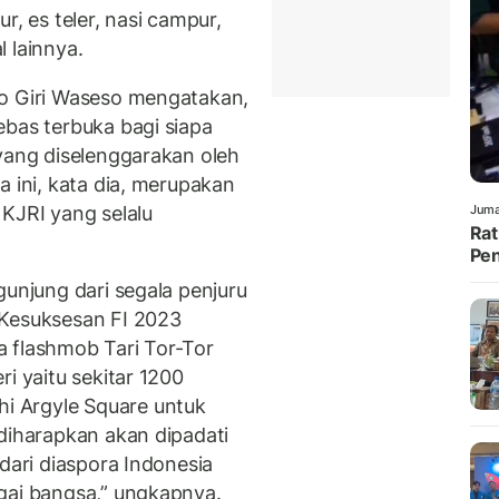
r, es teler, nasi campur,
 lainnya.
ro Giri Waseso mengatakan,
ebas terbuka bagi siapa
 yang diselenggarakan oleh
a ini, kata dia, merupakan
 KJRI yang selalu
Juma
Rat
Pen
gunjung dari segala penjuru
 Kesuksesan FI 2023
 flashmob Tari Tor-Tor
i yaitu sekitar 1200
 Argyle Square untuk
 diharapkan akan dipadati
dari diaspora Indonesia
gai bangsa,” ungkapnya.