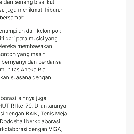
 dan senang bisa ikut
saya juga menikmati hiburan
 bersama!”
penampilan dari kelompok
i dari para musisi yang
. Mereka membawakan
nonton yang masih
t bernyanyi dan berdansa
omunitas Aneka Ria
hkan suasana dengan
borasi lainnya juga
UT RI ke-79. Di antaranya
i dengan BAIK, Tenis Meja
Dodgeball berkolaborasi
rkolaborasi dengan VIGA,