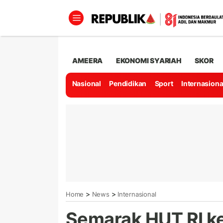
AMEERA
EKONOMI SYARIAH
SKOR
Nasional
Pendidikan
Sport
Internasiona
>
>
Home
News
Internasional
Semarak HUT RI ke