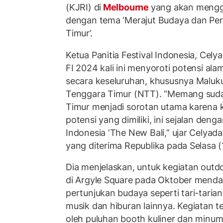
(KJRI) di
Melbourne
yang akan menggel
dengan tema ‘Merajut Budaya dan Pe
Timur’.
Ketua Panitia Festival Indonesia, Ce
FI 2024 kali ini menyoroti potensi al
secara keseluruhan, khususnya Maluk
Tenggara Timur (NTT). “Memang suda
Timur menjadi sorotan utama karena 
potensi yang dimiliki, ini sejalan de
Indonesia ‘The New Bali,” ujar Celyad
yang diterima Republika pada Selasa (
Dia menjelaskan, untuk kegiatan outdoor
di Argyle Square pada Oktober mendat
pertunjukan budaya seperti tari-tarian
musik dan hiburan lainnya. Kegiatan t
oleh puluhan booth kuliner dan minum