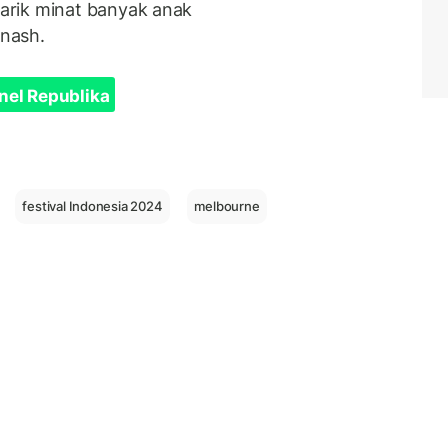
rik minat banyak anak
nash.
nel Republika
festival Indonesia 2024
melbourne