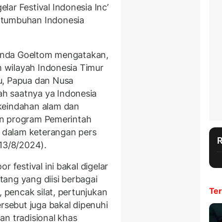
ar Festival Indonesia Inc’
rtumbuhan Indonesia
lyanda Goeltom mengatakan,
am wilayah Indonesia Timur
u, Papua dan Nusa
h saatnya ya Indonesia
keindahan alam dan
ngan program Pemerintah
a dalam keterangan pers
13/8/2024).
 festival ini bakal digelar
ang yang diisi berbagai
Ter
, pencak silat, pertunjukan
ersebut juga bakal dipenuhi
an tradisional khas