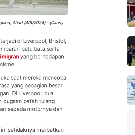
ngland, Ahad (4/8/2024) - (Danny
rjadi di Liverpool, Bristol,
 lemparan batu bata serta
 imigran
yang berhadapan
sisme.
a-luka saat mereka mencoba
rasa yang sebagian besar
an. Di Liverpool, dua
n dugaan patah tulang
dari sepeda motornya dan
ini setidaknya melibatkan