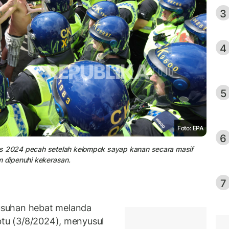
3
4
5
Foto: EPA
6
us 2024 pecah setelah kelompok sayap kanan secara masif
m dipenuhi kekerasan.
7
usuhan hebat melanda
btu (3/8/2024), menyusul