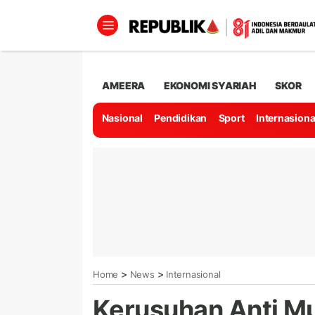
AMEERA
EKONOMI SYARIAH
SKOR
Nasional
Pendidikan
Sport
Internasiona
>
>
Home
News
Internasional
Kerusuhan Anti Mu