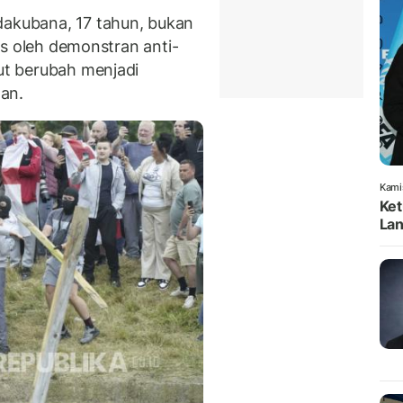
dakubana, 17 tahun, bukan
otes oleh demonstran anti-
jut berubah menjadi
an.
Kami
Ket
Lan