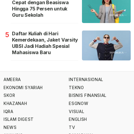
Cepat dengan Beasiswa
Hingga 75 Persen untuk
Guru Sekolah
Daftar Kuliah di Hari
5
Kemerdekaan, Jaket Varsity
UBSI Jadi Hadiah Spesial
Mahasiswa Baru
AMEERA
INTERNASIONAL
EKONOMI SYARIAH
TEKNO
SKOR
BISNIS FINANSIAL
KHAZANAH
ESGNOW
IQRA
VISUAL
ISLAM DIGEST
ENGLISH
NEWS
TV