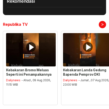
Rekomendasi
>
Republika TV
Kebakaran Bromo Meluas
Kebakaran Landa Gedung
Seperti ini Penampakannya
Bapenda Pemprov DKI
Dailynews
- Ahad , 09 Aug 2026,
Dailynews
- Jumat , 07 Aug 2026
11:15 WIB
23:00 WIB