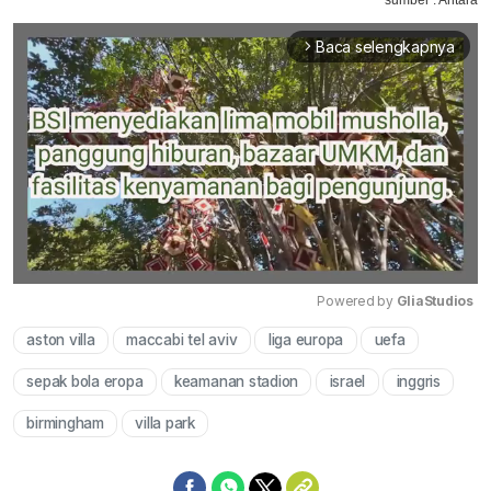
Baca selengkapnya
arrow_forward_ios
Powered by 
GliaStudios
aston villa
maccabi tel aviv
liga europa
uefa
Mute
sepak bola eropa
keamanan stadion
israel
inggris
birmingham
villa park