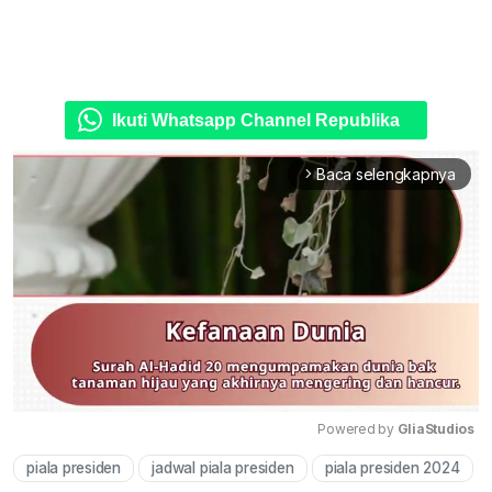
Ikuti Whatsapp Channel Republika
Baca selengkapnya
arrow_forward_ios
Powered by 
GliaStudios
piala presiden
jadwal piala presiden
piala presiden 2024
Mute