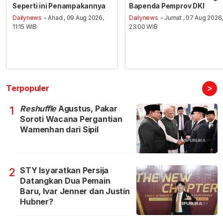
Seperti ini Penampakannya
Bapenda Pemprov DKI
Dailynews
- Ahad , 09 Aug 2026,
Dailynews
- Jumat , 07 Aug 2026
11:15 WIB
23:00 WIB
>
Terpopuler
Reshuffle
Agustus, Pakar
1
Soroti Wacana Pergantian
Wamenhan dari Sipil
STY Isyaratkan Persija
2
Datangkan Dua Pemain
Baru, Ivar Jenner dan Justin
Hubner?