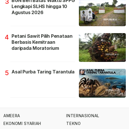
BGN Beri Batas Waktu SPPG
3
Lengkapi SLHS hingga 10
Agustus 2026
Petani Sawit Pilih Penataan
4
Berbasis Kemitraan
daripada Moratorium
Asal Purba Taring Tarantula
5
AMEERA
INTERNASIONAL
EKONOMI SYARIAH
TEKNO