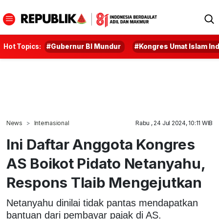
Hot Topics:
#Gubernur BI Mundur
#Kongres Umat Islam In
News
Internasional
Rabu , 24 Jul 2024, 10:11 WIB
Ini Daftar Anggota Kongres
AS Boikot Pidato Netanyahu,
Respons Tlaib Mengejutkan
Netanyahu dinilai tidak pantas mendapatkan
bantuan dari pembayar pajak di AS.