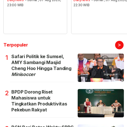
23:00 WIB
22:30 WIB
>
Terpopuler
Safari Politik ke Sumsel,
1
AMY Sambangi Masjid
Cheng Hoo Hingga Tanding
Minisoccer
BPDP Dorong Riset
2
Mahasiswa untuk
Tingkatkan Produktivitas
Pekebun Rakyat