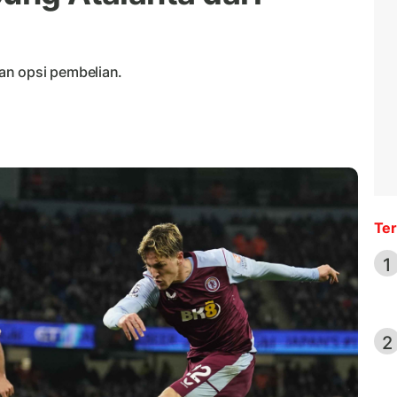
an opsi pembelian.
Ter
1
2