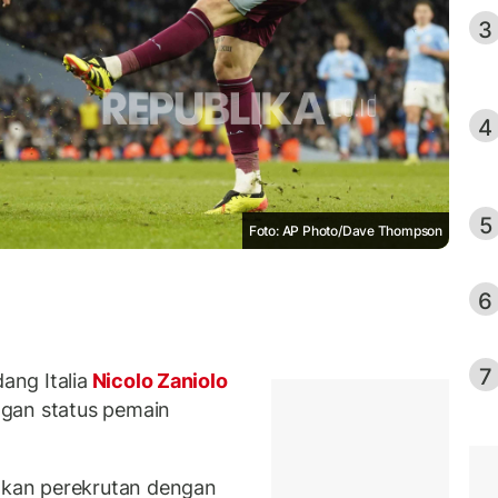
3
4
5
Foto: AP Photo/Dave Thompson
6
7
ng Italia
Nicolo Zaniolo
gan status pemain
kan perekrutan dengan