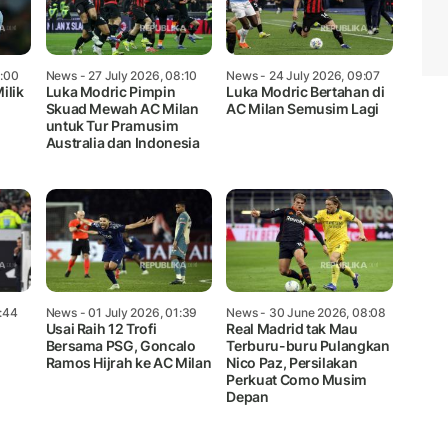
6:00
News
- 27 July 2026, 08:10
News
- 24 July 2026, 09:07
ilik
Luka Modric Pimpin
Luka Modric Bertahan di
Skuad Mewah AC Milan
AC Milan Semusim Lagi
untuk Tur Pramusim
Australia dan Indonesia
7:44
News
- 01 July 2026, 01:39
News
- 30 June 2026, 08:08
Usai Raih 12 Trofi
Real Madrid tak Mau
Bersama PSG, Goncalo
Terburu-buru Pulangkan
Ramos Hijrah ke AC Milan
Nico Paz, Persilakan
Perkuat Como Musim
Depan