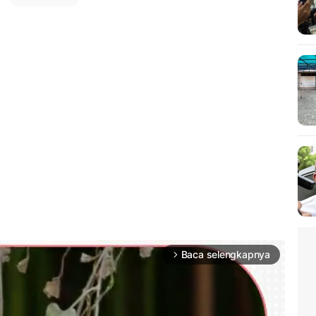
Baca selengkapnya
arrow_forward_ios