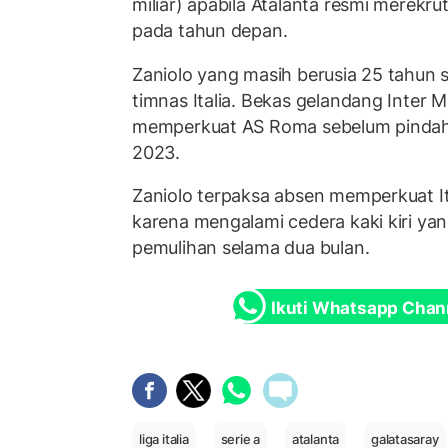
miliar) apabila Atalanta resmi merekr
pada tahun depan.
Zaniolo yang masih berusia 25 tahun 
timnas Italia. Bekas gelandang Inter M
memperkuat AS Roma sebelum pindah
2023.
Zaniolo terpaksa absen memperkuat It
karena mengalami cedera kaki kiri y
pemulihan selama dua bulan.
Ikuti Whatsapp Chan
liga italia
serie a
atalanta
galatasaray