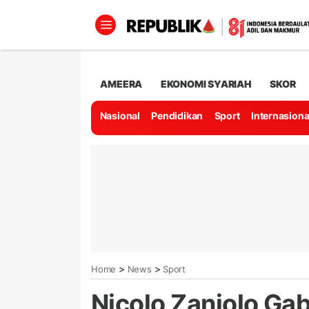
AMEERA
EKONOMI SYARIAH
SKOR
Nasional
Pendidikan
Sport
Internasiona
>
>
Home
News
Sport
Nicolo Zaniolo Gab