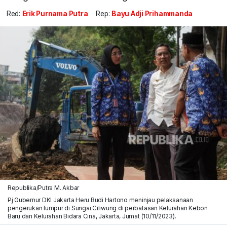
Red:
Erik Purnama Putra
Rep:
Bayu Adji Prihammanda
Republika/Putra M. Akbar
Pj Gubernur DKI Jakarta Heru Budi Hartono meninjau pelaksanaan
pengerukan lumpur di Sungai Ciliwung di perbatasan Kelurahan Kebon
Baru dan Kelurahan Bidara Cina, Jakarta, Jumat (10/11/2023).