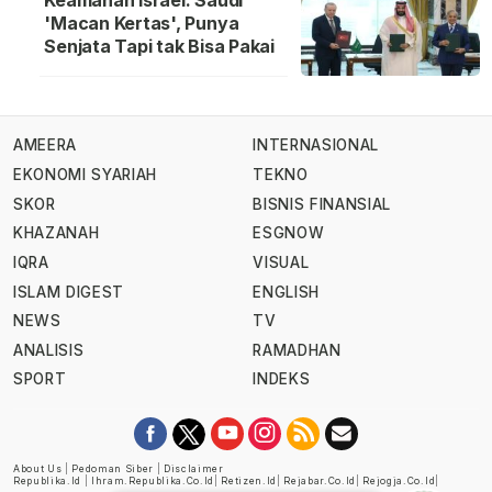
'Macan Kertas', Punya
Senjata Tapi tak Bisa Pakai
AMEERA
INTERNASIONAL
EKONOMI SYARIAH
TEKNO
SKOR
BISNIS FINANSIAL
KHAZANAH
ESGNOW
IQRA
VISUAL
ISLAM DIGEST
ENGLISH
NEWS
TV
ANALISIS
RAMADHAN
SPORT
INDEKS
About Us
|
Pedoman Siber
|
Disclaimer
Republika.id
|
Ihram.republika.co.id
|
Retizen.id
|
Rejabar.co.id
|
Rejogja.co.id
|