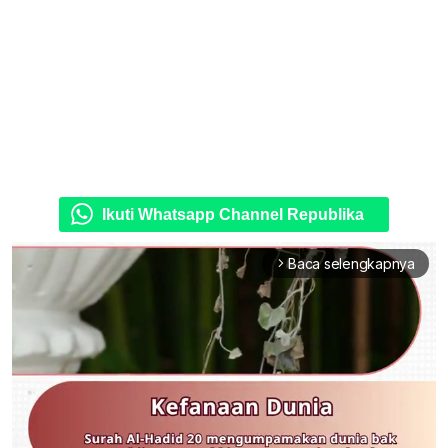
Ikuti Whatsapp Channel Republika
Baca selengkapnya
arrow_forward_ios