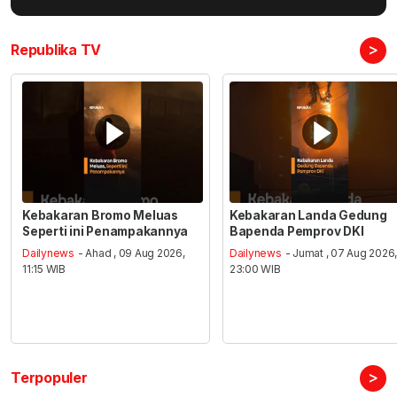
>
Republika TV
Kebakaran Bromo Meluas
Kebakaran Landa Gedung
Seperti ini Penampakannya
Bapenda Pemprov DKI
Dailynews
- Ahad , 09 Aug 2026,
Dailynews
- Jumat , 07 Aug 2026
11:15 WIB
23:00 WIB
>
Terpopuler