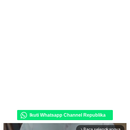
Ikuti Whatsapp Channel Republika
Baca selengkapnya
arrow_forward_ios