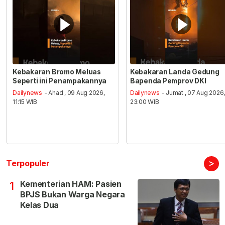
Kebakaran Bromo Meluas
Kebakaran Landa Gedung
Seperti ini Penampakannya
Bapenda Pemprov DKI
Dailynews
- Ahad , 09 Aug 2026,
Dailynews
- Jumat , 07 Aug 2026
11:15 WIB
23:00 WIB
>
Terpopuler
Kementerian HAM: Pasien
1
BPJS Bukan Warga Negara
Kelas Dua