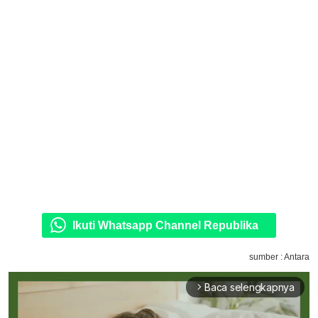
Ikuti Whatsapp Channel Republika
sumber : Antara
Baca selengkapnya
arrow_forward_ios