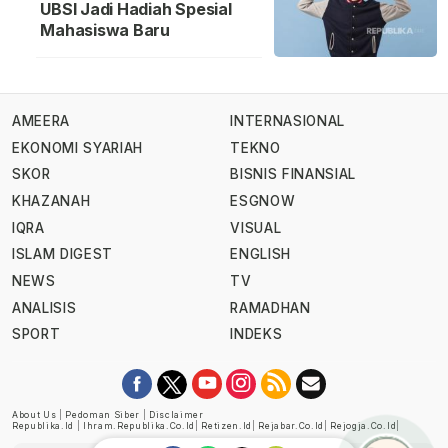
UBSI Jadi Hadiah Spesial
Mahasiswa Baru
AMEERA
INTERNASIONAL
EKONOMI SYARIAH
TEKNO
SKOR
BISNIS FINANSIAL
KHAZANAH
ESGNOW
IQRA
VISUAL
ISLAM DIGEST
ENGLISH
NEWS
TV
ANALISIS
RAMADHAN
SPORT
INDEKS
About Us
|
Pedoman Siber
|
Disclaimer
Republika.id
|
Ihram.republika.co.id
|
Retizen.id
|
Rejabar.co.id
|
Rejogja.co.id
|