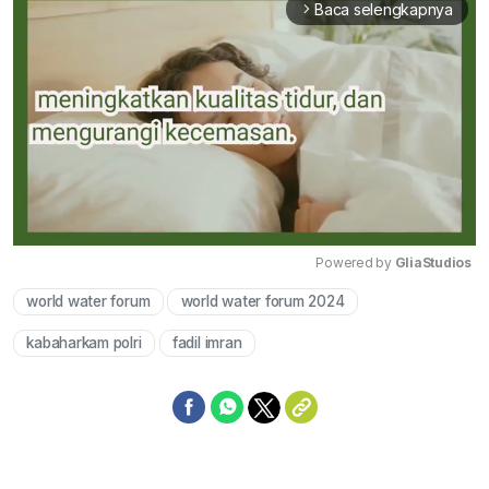
Baca selengkapnya
arrow_forward_ios
Powered by 
GliaStudios
world water forum
world water forum 2024
Mute
kabaharkam polri
fadil imran