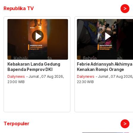
>
Republika TV
Kebakaran Landa Gedung
Febrie Adriansyah Akhirnya
Bapenda Pemprov DKI
Kenakan Rompi Orange
Dailynews
- Jumat , 07 Aug 2026,
Dailynews
- Jumat , 07 Aug 2026
23:00 WIB
22:30 WIB
>
Terpopuler