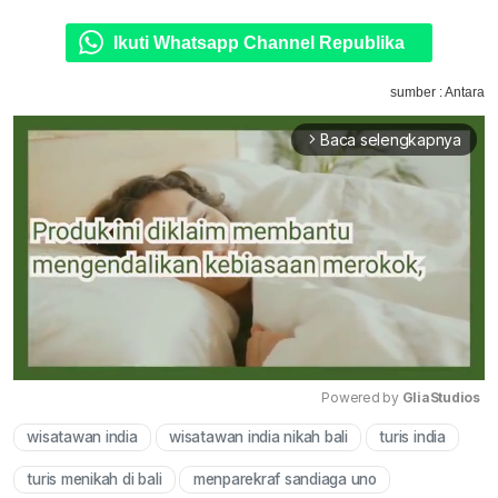
Ikuti Whatsapp Channel Republika
sumber : Antara
Baca selengkapnya
arrow_forward_ios
Powered by 
GliaStudios
wisatawan india
wisatawan india nikah bali
turis india
Mute
turis menikah di bali
menparekraf sandiaga uno